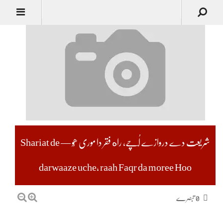
شریعت دے دروازے اُچّے، راه فقر دا موری ھُو — Shariat de
darwaaze uche, raah Faqr da moree Hoo
0 تبصرے