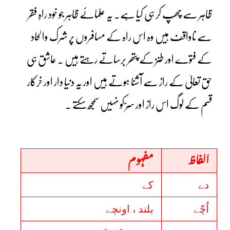
ظاہر سے چھپ کر ہی کیا ہے۔ یہ علمائے ظاہر جو خود راہِ فقر
سے ناواقف ہیں وہ اس راہ کے مسافروں پر شرک والحاد
کے فتوے اور طنز کے پتھر برساتے رہتے ہیں ۔ عاشق ہی
حق تعالیٰ کے راز سے آشنا ہوتے ہیں اور یہ دنیا دار اور خرکار
قسم کے لوگ اس راز اور سِرّ کو نہیں سمجھ سکتے ۔
الفاظ
مفہوم
دے
کے
اُچّے
بلند ، اونچے