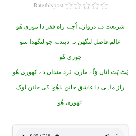
Rate this post
شریعت دے دروازے اُچے، راه فقر دا موری ھُو
عالم فاضل لنگھن نہ دیندے، جو لنگھدا سو
چوری ھُو
پَٹ پَٹ اِٹاں وَٹّے مارن، دَرد منداں دے کھوری ھُو
راز ماہی دا عاشق جانن باھُو، کی جانن لوک
اتھوری ھُو