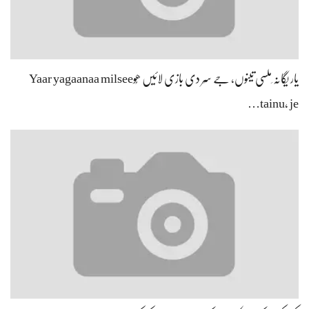
یار یگانہ ِملسی تینوں، جے سِر دی بازی لائیں ھُوYaar yagaanaa milsee
tainu, je…