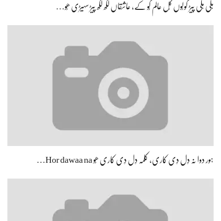
ہِکی ہِکی پیڑ کولُوں کُل عالم کُو کے، عاشقاں لکھ لکھ پیڑ سہیڑی ھُو…
ہور دوا نہ دِل دِی کاری، کلمہ دِل دِی کاری ھُو Hor dawaa na…