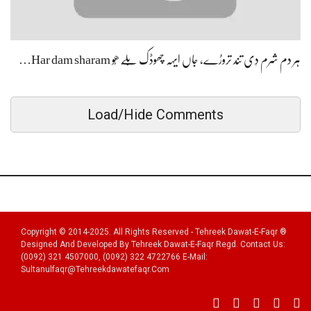
ہر دم شرم دِی تند تروڑے، جاں ایہہ چھوڈک بَلّے ھُو Har dam sharam…
Load/Hide Comments
Copyright © 2014-2025. All Rights Reserved - Tehreek Dawat-E-Faqr ®
Designed And Developed By Tehreek Dawat-E-Faqr Regd. Contact Us:
(0092) 321 4507000, (0092) 322 4722766 E-Mail:
Sultanulfaqr@tehreekdawatefaqr.com