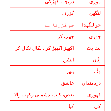
موری
دریچہ، کھڑکی
لنگھن
گزرنے
جو لنگھدا
جو گزرتا ہے
چوری
چھپ کر
پَٹ پَٹ
اکھیڑ اکھیڑ کر ، نکال نکال کر
اِٹّاں
اینٹیں
وَٹّے
پتھر
دَردمنداں
عاشق
کھوری
بغض، کینہ، دشمنی رکھنے والا
کی
کیا