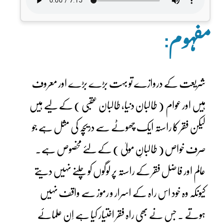
مفہوم:
شریعت کے دروازے تو بہت بڑے بڑے اور معروف
ہیں اور عوام ( طالبان دنیا، طالبان عقبی ) کے لیے ہیں
لیکن فقر کا راستہ ایک چھوٹے سے دریچہ کی مثل ہے جو
صرف خواص ( طالبانِ مولیٰ ) کے لئے مخصوص ہے۔
عالم اور فاضل فقر کے راستہ پر لوگوں کو چلنے نہیں دیتے
کیونکہ وہ خود اس راہ کے اسرار و رموز سے واقف نہیں
ہوتے ۔ جس نے بھی راہ فقر اختیار کیا ہے اِن علمائے