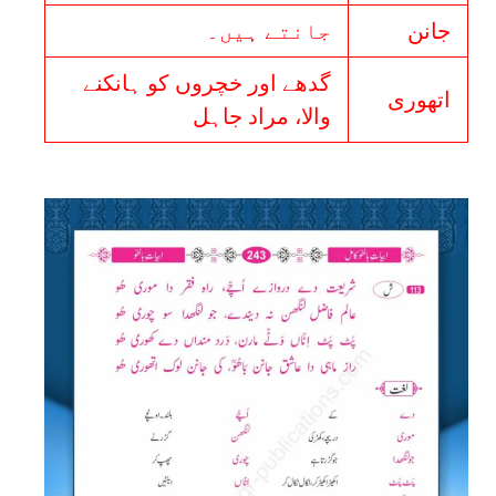
جانن
جانتے ہیں۔
گدھے اور خچروں کو ہانکنے
اتھوری
والا، مراد جاہل