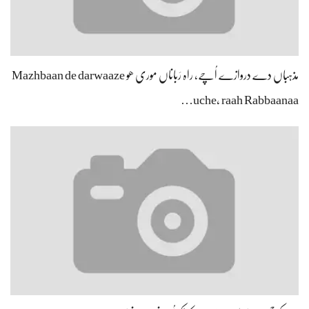
مذہباں دے دروازے اُچے، راہ رَباناں موری ھو Mazhbaan de darwaaze
uche, raah Rabbaanaa…