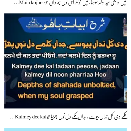
میں کو جھی میرا دِلبر سوہنا، میں کیونکر اُس نوں بھانواں ھو Main kojhee…
کلمے دی کَل تداں پیوسے، جداں کلمے دل نوں پھڑیا ھُو Kalmey dee kal…