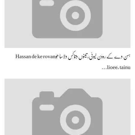
ہسن دے کے رووَن لیوئی، تینوں دِتّاکِس دلاسا ھُوHassan de ke rovan
lioee, tainu…