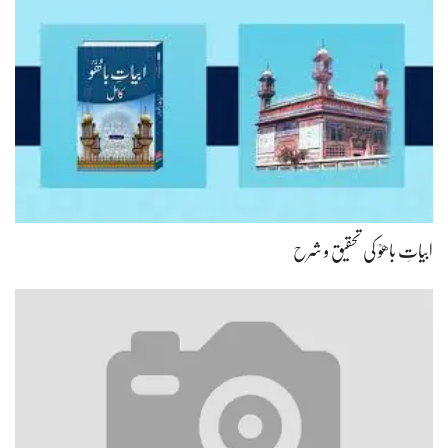
ابیاتِ باھوؒ کی تحقیق و شرح