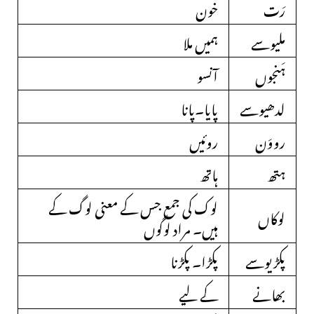
رَت
خون
ملیوسے
ہمیں ملا
ہَنجوں
آنسو
لدھیوسے
پایا۔پانا
رووَن
روئیں
ہتھ
ہاتھ
لوک کی جمع جس کے معنی لوگ کے
لوکاں
ہیں۔ مراد لوگوں
پکڑیوسے
پکڑا۔ پکڑنا
بھانے
کے لیے