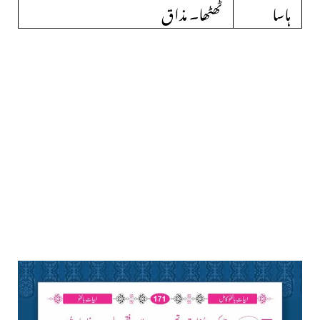
ہاسا
ٹھٹھا۔ مذاق