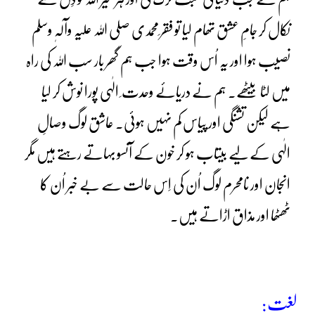
نکال کر جامِ عشق تھام لیا تو فقر ِمحمدی صلی اللہ علیہ وآلہٖ وسلم
نصیب ہوا اور یہ اُس وقت ہوا جب ہم گھر بار سب اللہ کی راہ
میں لٹا بیٹھے۔ ہم نے دریائے وحدت ِ الٰہی پورا نوش کر لیا
ہے لیکن تشنگی اور پیاس کم نہیں ہوئی۔ عاشق لوگ وصالِ
الٰہی کے لیے بیتاب ہو کر خون کے آنسو بہاتے رہتے ہیں مگر
انجان اور نامحرم لوگ اُن کی اِس حالت سے بے خبر اُن کا
ٹھٹھا اور مذاق اڑاتے ہیں۔
لغت: