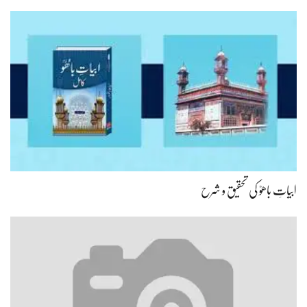
ابیاتِ باھوؒ کی تحقیق و شرح