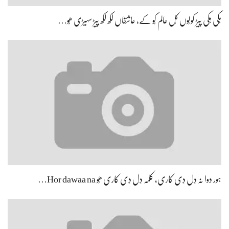
ہِکی ہِکی پیڑ کولُوں کُل عالم کُو کے، عاشقاں لکھ لکھ پیڑ سہیڑی ھُو…
ہور دوا نہ دِل دِی کاری، کلمہ دِل دِی کاری ھُو Hor dawaa na…