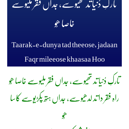
تارکِ دُنیا تد تھیوسے، جداں فقر ملیوسے
خاصا ھُو
Taarak-e-dunya tad theeose, jadaan
Faqr mileeose khaasaa Hoo
تارکِ دُنیا تد تھیوسے، جداں فقر ملیوسے خاصا ھُو
راہ فقر دا تد لدھیوسے، جداں ہتھ پکڑیوسے کاسا
ھُو