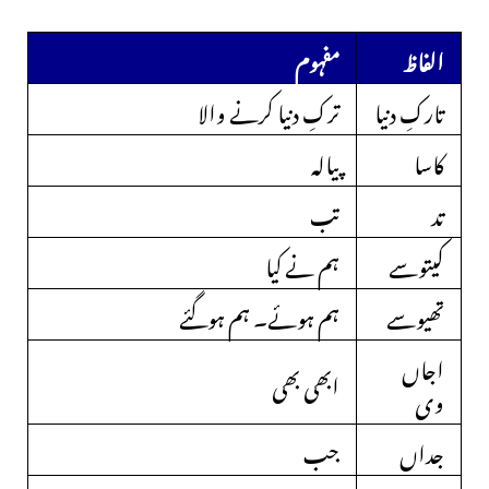
الفاظ
مفہوم
تارکِ دنیا
ترکِ دنیا کرنے والا
کاسا
پیالہ
تد
تب
کیتوسے
ہم نے کیا
تھیوسے
ہم ہوئے۔ ہم ہوگئے
اجاں
ابھی بھی
وی
جداں
جب