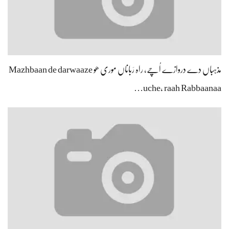
مذہباں دے دروازے اُچے، راہ رَباناں موری ھو Mazhbaan de darwaaze
uche, raah Rabbaanaa…