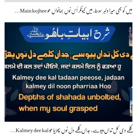
میں کو جھی میرا دِلبر سوہنا، میں کیونکر اُس نوں بھانواں ھو Main kojhee…
کلمے دی کَل تداں پیوسے، جداں کلمے دل نوں پھڑیا ھُو Kalmey dee kal…