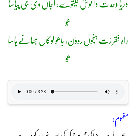
دریا وحدت دا نوش کیتوسے، اجاں وی جی پیاسا
ھُو
راہ فقر رَت ہَنجوں رووَن، باھوؒ لوکاں بھانے ہاسا
ھُو
مفہوم:
ہم نے جب دنیا کی محبت ترک کی اور ہر غیر اللہ کو دِل سے