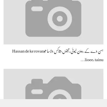
ہسن دے کے رووَن لیوئی، تینوں دِتّاکِس دلاسا ھُوHassan de ke rovan
lioee, tainu…