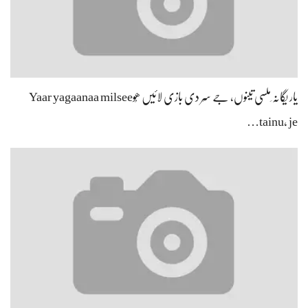
یار یگانہ ِملسی تینوں، جے سِر دی بازی لائیں ھُوYaar yagaanaa milsee
tainu, je…