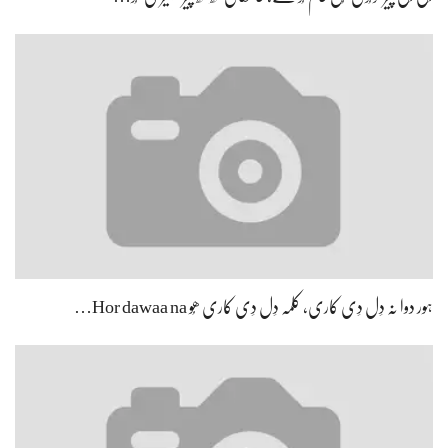
ہور دوا نہ دِل دِی کاری، کلمہ دِل دِی کاری ھُو Hor dawaa na…