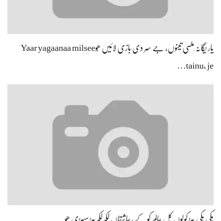
یار یگانہ ِملسی تینوں، جے سِر دی بازی لائیں ھُوYaar yagaanaa milsee
tainu, je…
ہِکی ہِکی پیڑ کولُوں کُل عالم کُو کے، عاشقاں لکھ لکھ پیڑ سہیڑی ھُو…