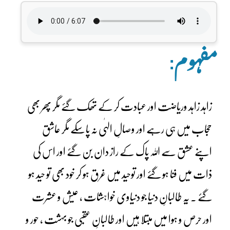
مفہوم:
زاہد زاہد وریاضت اور عبادت کر کے تھک گئے مگر پھر بھی
حجاب میں ہی رہے اور وصالِ الہٰی نہ پاسکے مگر عاشق
اپنے عشق سے اللہ پاک کے راز دان بن گئے اور اس کی
ذات میں فنا ہو گئے اور توحید میں غرق ہو کر خود بھی تو حید ہو
گئے ۔ یہ طالبانِ دنیا جو دنیاوی خواہشات ، عیش و عشرت
اور حرص و ہوا میں مبتلا ہیں اور طالبانِ عقبی جو بہشت ، حور و