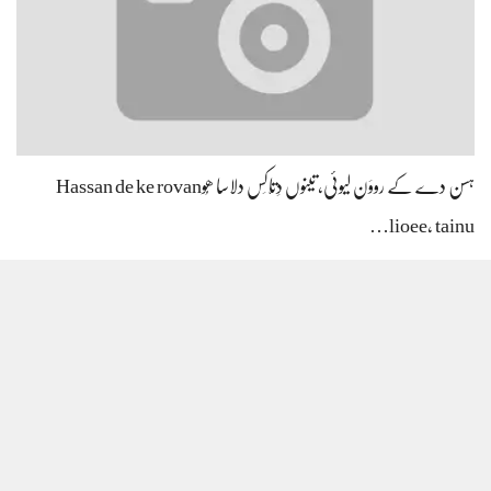
ہسن دے کے رووَن لیوئی، تینوں دِتّاکِس دلاسا ھُوHassan de ke rovan
lioee, tainu…