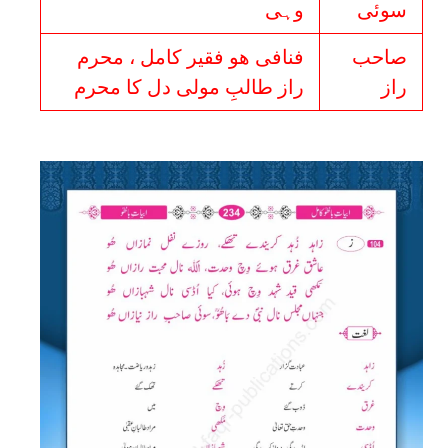
سوئی
وہی
صاحب
فنافی ھو فقیر کامل ، محرم
راز
راز طالبِ مولی دل کا محرم