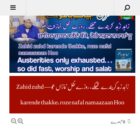
زاہد زہد کریندے تھکے، روزے نفل نمازاں ھُو — Zahid zuhd
karende thakke, roze nafal namaazaan Hoo
0 تبصرے