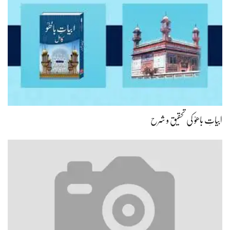
ابیاتِ باھوؒ کی تحقیق و شرح