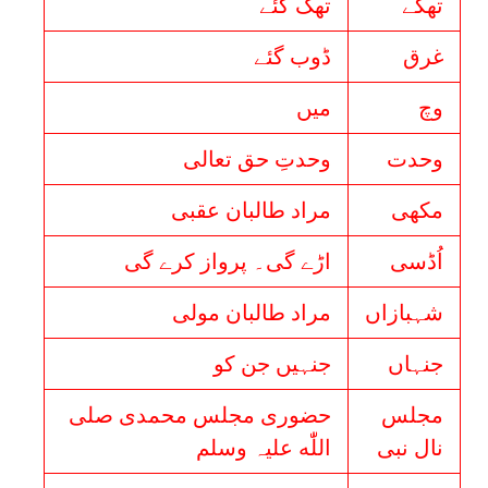
تھکے
تھک گئے
غرق
ڈوب گئے
وچ
میں
وحدت
وحدتِ حق تعالی
مکھى
مراد طالبان عقبی
اُڈسی
اڑے گی۔ پرواز کرے گی
شہبازاں
مراد طالبان مولی
جنہاں
جنہیں جن کو
مجلس
حضوری مجلس محمدی صلی
نال نبی
اللّٰه علیہ وسلم