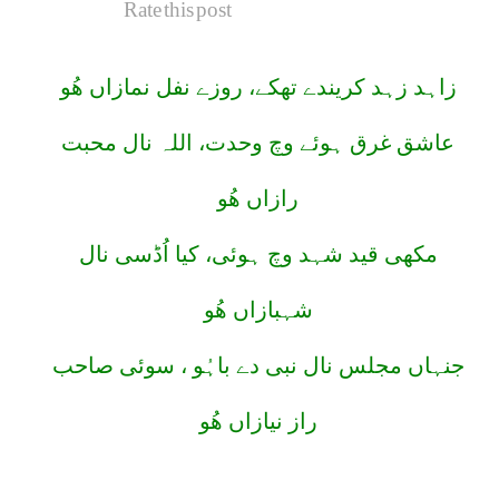
Rate this post
زاہد زہد کریندے تھکے، روزے نفل نمازاں ھُو
عاشق غرق ہوئے وچ وحدت، اللہ نال محبت
رازاں ھُو
مکھى قید شہد وچ ہوئی، کیا اُڈسی نال
شہبازاں ھُو
جنہاں مجلس نال نبی دے باہُو ، سوئی صاحب
راز نیازاں ھُو