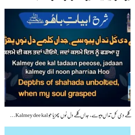
کلمے دی کَل تداں پیوسے، جداں کلمے دل نوں پھڑیا ھُو Kalmey dee kal…