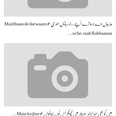
مذہباں دے دروازے اُچے، راہ رَباناں موری ھو Mazhbaan de darwaaze
uche, raah Rabbaanaa…
میں کو جھی میرا دِلبر سوہنا، میں کیونکر اُس نوں بھانواں ھو Main kojhee…