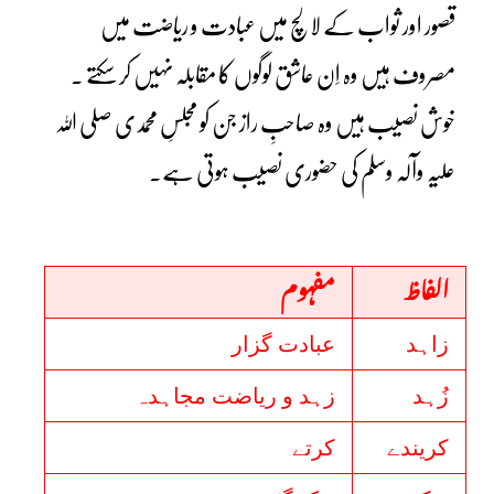
قصور اور ثواب کے لالچ میں عبادت و ریاضت میں
مصروف ہیں وہ اِن عاشق لوگوں کا مقابلہ نہیں کر سکتے ۔
خوش نصیب ہیں وہ صاحبِ راز جن کو مجلسِ محمدی صلی اللہ
علیہ وآلہ وسلم کی حضوری نصیب ہوتی ہے۔
الفاظ
مفہوم
زاہد
عبادت گزار
زُہد
زہد و ریاضت مجاہدہ
کریندے
کرتے